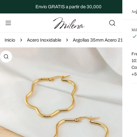
R AL CONTENIDO
Envío GRATIS a partir de 30,000
Ar
Mi
Inicio
Acero Inoxidable
Argollas 35mm Acero 210000022516x
 INFORMACIÓN DEL PRODUCTO
Fr
10
Co
+5