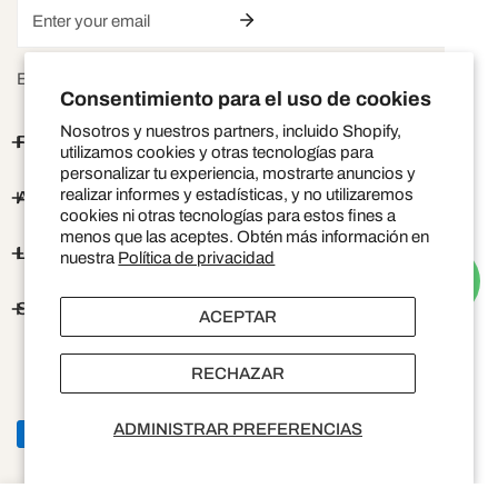
Correo
electrónico
By subscribing you agree to the
Terms of Use
&
Privacy Policy.
Consentimiento para el uso de cookies
Nosotros y nuestros partners, incluido Shopify,
PRESETS
utilizamos cookies y otras tecnologías para
personalizar tu experiencia, mostrarte anuncios y
realizar informes y estadísticas, y no utilizaremos
ABOUT
cookies ni otras tecnologías para estos fines a
menos que las aceptes. Obtén más información en
LINKS
nuestra
Política de privacidad
SHOP
ACEPTAR
P
RECHAZAR
Costa Rica (CRC ₡)
a
ADMINISTRAR PREFERENCIAS
Métodos
© 2026,
Joyería Milena
.
Tecnología de Shopify
í
de
s
pago