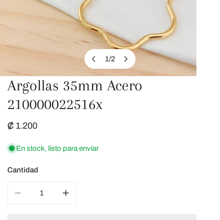
1
/
2
de
Argollas 35mm Acero
ABRIR ELEMENTO MULTIMEDIA EN LA VISTA DE GALERÍA
210000022516x
Precio
₡ 1.200
regular
En stock, listo para enviar
Cantidad
REDUCIR LA CANTIDAD DE ARGOLLAS 35MM ACERO 210
AUMENTAR LA CANTIDAD DE ARGOLLAS 3